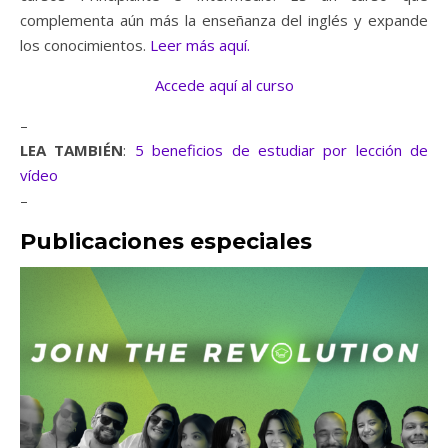
complementa aún más la enseñanza del inglés y expande
los conocimientos.
Leer más aquí.
Accede aquí al curso
–
LEA TAMBIÉN
:
5 beneficios de estudiar por lección de
vídeo
–
Publicaciones especiales