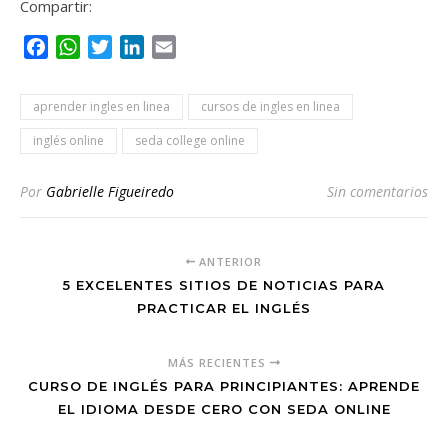
Compartir:
Facebook
WhatsApp
Twitter
LinkedIn
Email
aprender ingles en linea
cursos de ingles en linea
inglés online
seda college online
Por
Gabrielle Figueiredo
Sin comentarios
ANTERIOR
5 EXCELENTES SITIOS DE NOTICIAS PARA
PRACTICAR EL INGLÉS
MÁS RECIENTES
CURSO DE INGLÉS PARA PRINCIPIANTES: APRENDE
EL IDIOMA DESDE CERO CON SEDA ONLINE