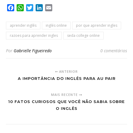
Facebook
WhatsApp
Twitter
LinkedIn
Email
aprender inglês
inglés online
por que aprender ingles
razoes para aprender ingles
seda college online
Por
Gabrielle Figueiredo
0 comentários
ANTERIOR
A IMPORTÂNCIA DO INGLÊS PARA AU PAIR
MAIS RECENTE
10 FATOS CURIOSOS QUE VOCÊ NÃO SABIA SOBRE
O INGLÊS